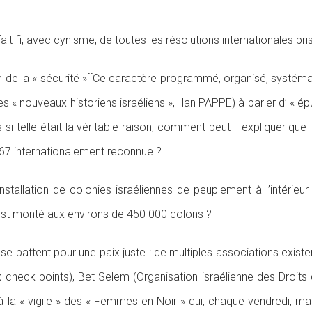
ait fi, avec cynisme, de toutes les résolutions internationales pri
m de la « sécurité »[[Ce caractère programmé, organisé, systéma
 les « nouveaux historiens israéliens », Ilan PAPPE) à parler d’ « 
s si telle était la véritable raison, comment peut-il expliquer que l
1967 internationalement reconnue ?
l’installation de colonies israéliennes de peuplement à l’intérie
 est monté aux environs de 450 000 colons ?
se battent pour une paix juste : de multiples associations exis
x check points), Bet Selem (Organisation israélienne des Droit
la « vigile » des « Femmes en Noir » qui, chaque vendredi, ma