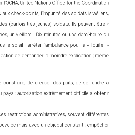
r l’OCHA, United Nations Office for the Coordination
ux check-points, l’impunité des soldats israéliens,
 des (parfois très jeunes) soldats. Ils peuvent être «
emmes, un vieillard… Dix minutes ou une demi-heure ou
e soleil ; arrêter l’ambulance pour la « fouiller »
 question de demander la moindre explication ; même
de construire, de creuser des puits, de se rendre à
du pays ; autorisation extrêmement difficile à obtenir
es restrictions administratives, souvent différentes
renouvelée mais avec un objectif constant : empêcher