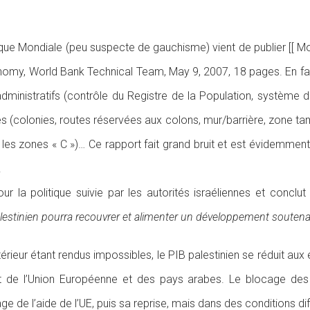
nque Mondiale (peu suspecte de gauchisme) vient de publier [[ 
Economy, World Bank Technical Team, May 9, 2007, 18 pages. En fa
nistratifs (contrôle du Registre de la Population, système des 
ès (colonies, routes réservées aux colons, mur/barrière, zone tam
s les zones « C »)… Ce rapport fait grand bruit et est évidemm
.
ur la politique suivie par les autorités israéliennes et conclu
palestinien pourra recouvrer et alimenter un développement soutena
ieur étant rendus impossibles, le PIB palestinien se réduit aux
ent de l’Union Européenne et des pays arabes. Le blocage de
cage de l’aide de l’UE, puis sa reprise, mais dans des conditions