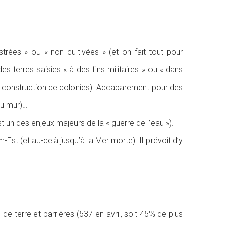
trées » ou « non cultivées » (et on fait tout pour
 terres saisies « à des fins militaires » ou « dans
de construction de colonies). Accaparement pour des
du mur)…
st un des enjeux majeurs de la « guerre de l’eau »).
st (et au-delà jusqu’à la Mer morte). Il prévoit d’y
de terre et barrières (537 en avril, soit 45% de plus