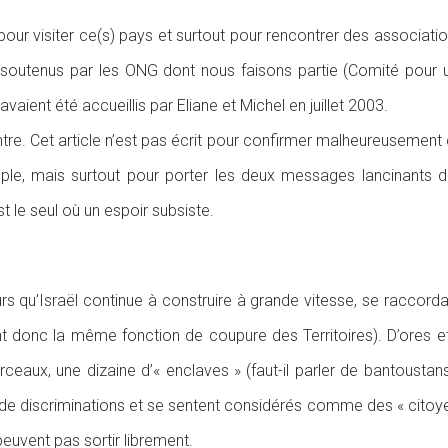
our visiter ce(s) pays et surtout pour rencontrer des association
outenus par les ONG dont nous faisons partie (Comité pour un
vaient été accueillis par Eliane et Michel en juillet 2003.
ntre. Cet article n’est pas écrit pour confirmer malheureusement
uple, mais surtout pour porter les deux messages lancinants 
st le seul où un espoir subsiste.
s qu’Israël continue à construire à grande vitesse, se raccorda
t donc la même fonction de coupure des Territoires). D’ores et dé
ceaux, une dizaine d’« enclaves » (faut-il parler de bantousta
es de discriminations et se sentent considérés comme des « citoy
euvent pas sortir librement.