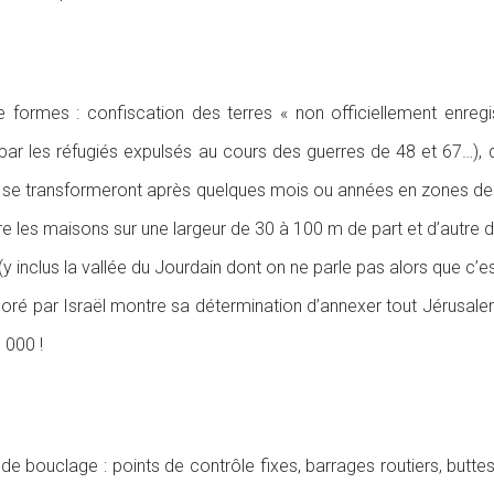
formes : confiscation des terres « non officiellement enregis
ar les réfugiés expulsés au cours des guerres de 48 et 67…), des
 (qui se transformeront après quelques mois ou années en zones 
ire les maisons sur une largeur de 30 à 100 m de part et d’autre 
 (y inclus la vallée du Jourdain dont on ne parle pas alors que c’e
oré par Israël montre sa détermination d’annexer tout Jérusalem-E
 000 !
de bouclage : points de contrôle fixes, barrages routiers, buttes 