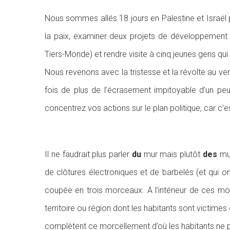
Nous sommes allés 18 jours en Palestine et Israël p
la paix, examiner deux projets de développement s
Tiers-Monde) et rendre visite à cinq jeunes gens qui a
Nous revenons avec la tristesse et la révolte au ve
fois de plus de l’écrasement impitoyable d’un pe
concentrez vos actions sur le plan politique, car c’e
Il ne faudrait plus parler
du
mur mais plutôt
des
mur
de clôtures électroniques et de barbelés (et qui on
coupée en trois morceaux. A l’intérieur de ces mor
territoire ou région dont les habitants sont victim
complètent ce morcellement d’où les habitants ne p