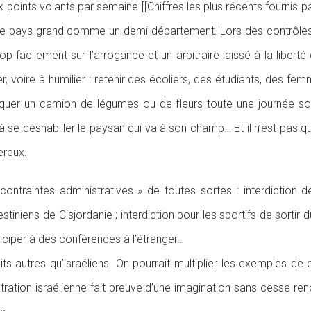
ints volants par semaine [[Chiffres les plus récents fournis pa
t ce pays grand comme un demi-département. Lors des contrôles a
trop facilement sur l’arrogance et un arbitraire laissé à la liberté
er, voire à humilier : retenir des écoliers, des étudiants, des f
uer un camion de légumes ou de fleurs toute une journée sous l
à se déshabiller le paysan qui va à son champ… Et il n’est pas
ereux.
 contraintes administratives » de toutes sortes : interdiction 
tiniens de Cisjordanie ; interdiction pour les sportifs de sortir 
ticiper à des conférences à l’étranger…
ts autres qu’israéliens. On pourrait multiplier les exemples de c
nistration israélienne fait preuve d’une imagination sans cesse 