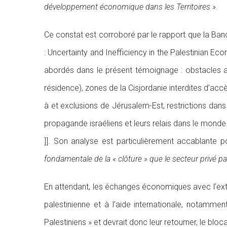
développement économique dans les Territoires ».
Ce constat est corroboré par le rapport que la Ba
: Uncertainty and Inefficiency in the Palestinian 
abordés dans le présent témoignage : obstacles admi
résidence), zones de la Cisjordanie interdites d’acc
à et exclusions de Jérusalem-Est, restrictions dan
propagande israéliens et leurs relais dans le monde
]]. Son analyse est particulièrement accablante po
fondamentale de la « clôture » que le secteur privé 
En attendant, les échanges économiques avec l’extér
palestinienne et à l’aide internationale, notamm
Palestiniens » et devrait donc leur retourner, le blo