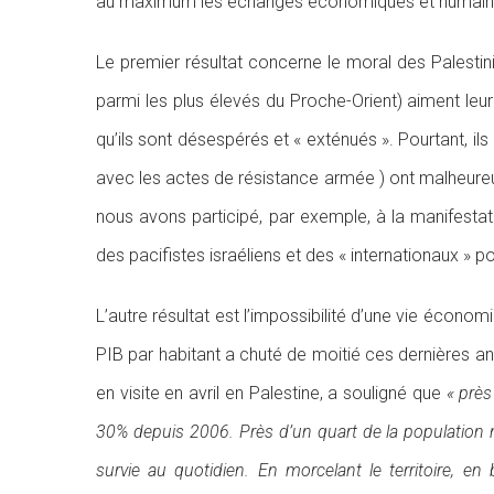
au maximum les échanges économiques et humain
Le premier résultat concerne le moral des Palestini
parmi les plus élevés du Proche-Orient) aiment leu
qu’ils sont désespérés et « exténués ». Pourtant, il
avec les actes de résistance armée ) ont malheureus
nous avons participé, par exemple, à la manifestati
des pacifistes israéliens et des « internationaux » p
L’autre résultat est l’impossibilité d’une vie écono
PIB par habitant a chuté de moitié ces dernières a
en visite en avril en Palestine, a souligné que
« près
30% depuis 2006. Près d’un quart de la population n
survie au quotidien. En morcelant le territoire, e