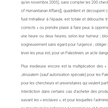
qu’en novembre 2005), sans compter les 200 check po
of Humanitarian Affairs]], quadrillent et découpen
fusil mitrailleur à l’épaule, est totale et débouche 
corrects » ou prendre plaisir à faire peur, à opprim
une heure ou deux heures, selon leur humeur ; bloq
soigneusement sans égard pour l’urgence ; obliger 
lever les yeux est, pour un Palestinien, un acte dang
Plus insidieuse encore est la multiplication des «
Jérusalem (sauf autorisation spéciale) pour les Pales
pour les chercheurs et universitaires qui veulent par
Interdiction dans certains cas d’acheter des produi
suivant les « enclaves », et pour lesquelles l’admi