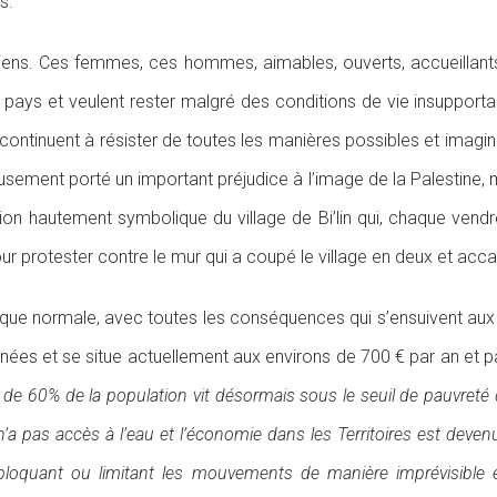
s.
ens. Ces femmes, ces hommes, aimables, ouverts, accueillants, si
r pays et veulent rester malgré des conditions de vie insuppor
s continuent à résister de toutes les manières possibles et imagi
ement porté un important préjudice à l’image de la Palestine, ma
on hautement symbolique du village de Bi’lin qui, chaque vendre
our protester contre le mur qui a coupé le village en deux et acca
mique normale, avec toutes les conséquences qui s’ensuivent aux p
nnées et se situe actuellement aux environs de 700 € par an et p
 de 60% de la population vit désormais sous le seuil de pauvreté
’a pas accès à l’eau et l’économie dans les Territoires est dev
n bloquant ou limitant les mouvements de manière imprévisible 