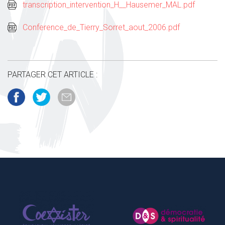
transcription_intervention_H__Hausemer_MAL.pdf
Conference_de_Tierry_Sorret_aout_2006.pdf
PARTAGER CET ARTICLE :