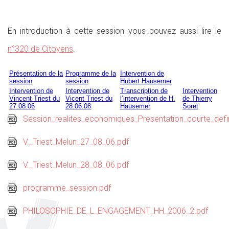
En introduction à cette session vous pouvez aussi lire le
n°320 de Citoyens
.
Présentation de la
Programme de la
Intervention de
session
session
Hubert Hausemer
Intervention de
Intervention de
Transcription de
Intervention
Vincent Triest du
Vicent Triest du
l’intervention de H.
de Thierry
27.08.06
28.06.08
Hausemer
Soret
Session_realites_economiques_Presentation_courte_defin
V._Triest_Melun_27_08_06.pdf
V._Triest_Melun_28_08_06.pdf
programme_session.pdf
PHILOSOPHIE_DE_L_ENGAGEMENT_HH_2006_2.pdf